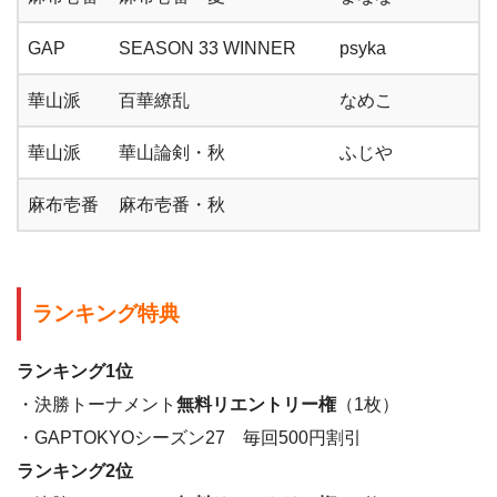
GAP
SEASON 33 WINNER
psyka
華山派
百華繚乱
なめこ
華山派
華山論剣・秋
ふじや
麻布壱番
麻布壱番・秋
ランキング特典
ランキング1位
・決勝トーナメント
無料リエントリー権
（1枚）
・GAPTOKYOシーズン27 毎回500円割引
ランキング2位