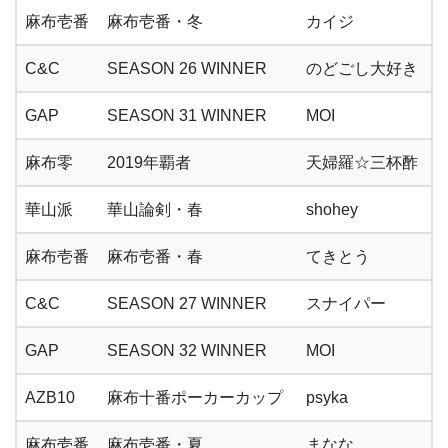
麻布壱番
麻布壱番・冬
カイジ
C&C
SEASON 26 WINNER
のどごし大好き
GAP
SEASON 31 WINNER
MOI
麻布零
2019年覇者
天婦羅☆三杯酢
華山派
華山論剣・春
shohey
麻布壱番
麻布壱番・春
てきとう
C&C
SEASON 27 WINNER
スナイパー
GAP
SEASON 32 WINNER
MOI
AZB10
麻布十番ポーカーカップ
psyka
麻布壱番
麻布壱番・夏
まなな