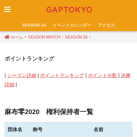
GAPTOKYO
SEASON 34
イベントカレンダー
アクセス
ホーム
SEASON MATCH
SEASON 26
ポイントランキング
|
シーズン詳細
|
ポイントランキング
|
ポイント分配
|
決勝
詳細
|
麻布零2020 権利保持者一覧
団体名
称号
名前