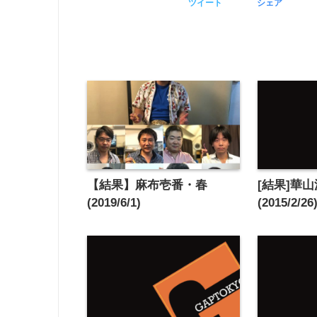
ツイート
シェア
【結果】麻布壱番・春
[結果]華山派
(2019/6/1)
(2015/2/26