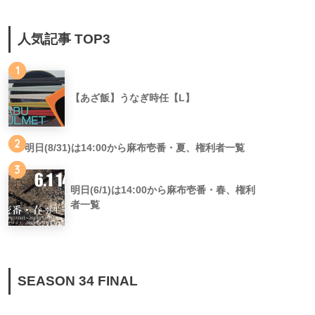
人気記事 TOP3
1
【あざ飯】うなぎ時任【L】
2
明日(8/31)は14:00から麻布壱番・夏、権利者一覧
3
明日(6/1)は14:00から麻布壱番・春、権利
者一覧
SEASON 34 FINAL