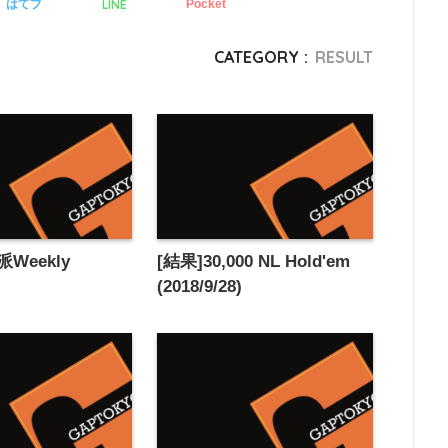
LINE
はてブ
Pocket
CATEGORY :
RESULT
Weekly
[結果]30,000 NL Hold'em
)
(2018/9/28)