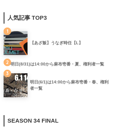
人気記事 TOP3
1
【あざ飯】うなぎ時任【L】
2
明日(8/31)は14:00から麻布壱番・夏、権利者一覧
3
明日(6/1)は14:00から麻布壱番・春、権利
者一覧
SEASON 34 FINAL