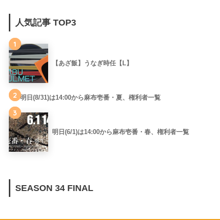
人気記事 TOP3
1
【あざ飯】うなぎ時任【L】
2
明日(8/31)は14:00から麻布壱番・夏、権利者一覧
3
明日(6/1)は14:00から麻布壱番・春、権利者一覧
SEASON 34 FINAL