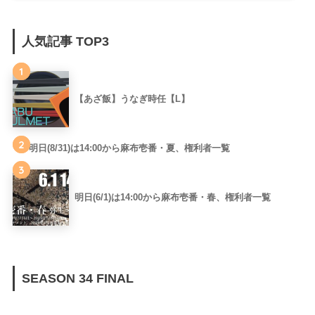
人気記事 TOP3
1
【あざ飯】うなぎ時任【L】
2
明日(8/31)は14:00から麻布壱番・夏、権利者一覧
3
明日(6/1)は14:00から麻布壱番・春、権利者一覧
SEASON 34 FINAL