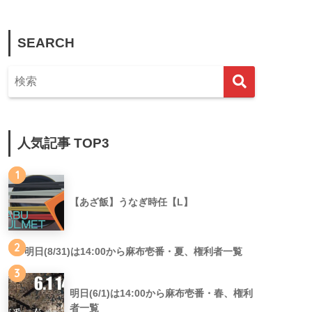
SEARCH
人気記事 TOP3
1
【あざ飯】うなぎ時任【L】
2
明日(8/31)は14:00から麻布壱番・夏、権利者一覧
3
明日(6/1)は14:00から麻布壱番・春、権利
者一覧