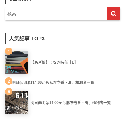
人気記事 TOP3
1
【あざ飯】うなぎ時任【L】
2
明日(8/31)は14:00から麻布壱番・夏、権利者一覧
3
明日(6/1)は14:00から麻布壱番・春、権利者一覧