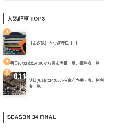
人気記事 TOP3
1
【あざ飯】うなぎ時任【L】
2
明日(8/31)は14:00から麻布壱番・夏、権利者一覧
3
明日(6/1)は14:00から麻布壱番・春、権利
者一覧
SEASON 34 FINAL