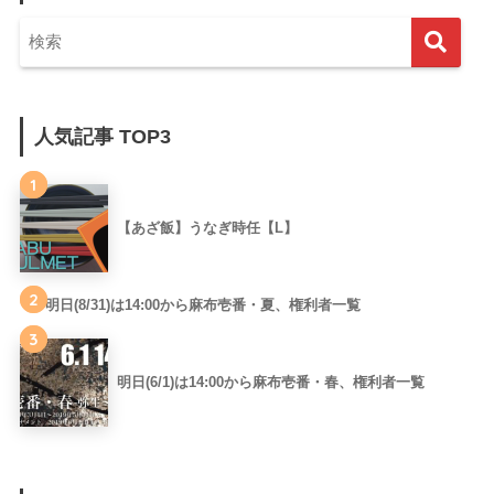
人気記事 TOP3
1
【あざ飯】うなぎ時任【L】
2
明日(8/31)は14:00から麻布壱番・夏、権利者一覧
3
明日(6/1)は14:00から麻布壱番・春、権利者一覧