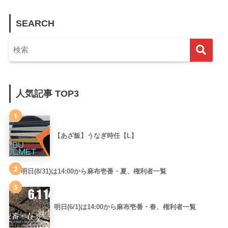
SEARCH
人気記事 TOP3
1
【あざ飯】うなぎ時任【L】
2
明日(8/31)は14:00から麻布壱番・夏、権利者一覧
3
明日(6/1)は14:00から麻布壱番・春、権利者一覧