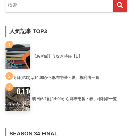
人気記事 TOP3
1
【あざ飯】うなぎ時任【L】
2
明日(8/31)は14:00から麻布壱番・夏、権利者一覧
3
明日(6/1)は14:00から麻布壱番・春、権利者一覧
SEASON 34 FINAL