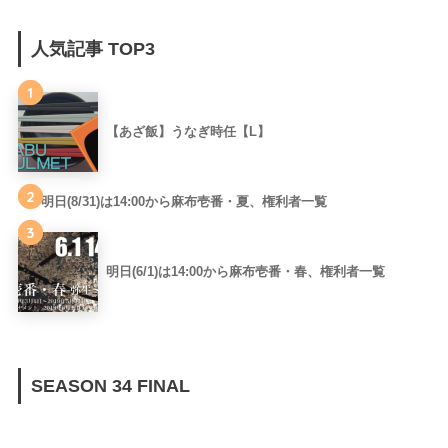
人気記事 TOP3
1
【あざ飯】うなぎ時任【L】
2
明日(8/31)は14:00から麻布壱番・夏、権利者一覧
3
明日(6/1)は14:00から麻布壱番・春、権利者一覧
SEASON 34 FINAL