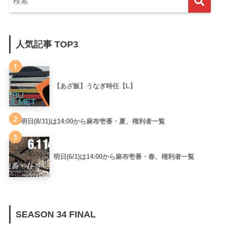
人気記事 TOP3
1
【あざ飯】うなぎ時任【L】
2
明日(8/31)は14:00から麻布壱番・夏、権利者一覧
3
明日(6/1)は14:00から麻布壱番・春、権利者一覧
SEASON 34 FINAL