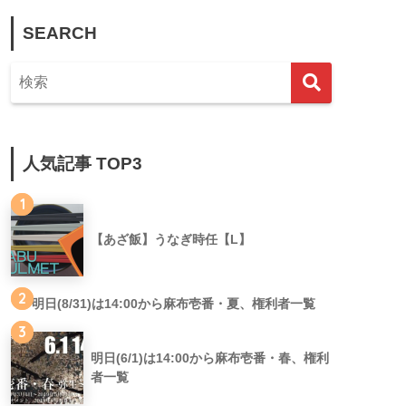
SEARCH
人気記事 TOP3
1
【あざ飯】うなぎ時任【L】
2
明日(8/31)は14:00から麻布壱番・夏、権利者一覧
3
明日(6/1)は14:00から麻布壱番・春、権利
者一覧