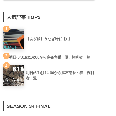
人気記事 TOP3
1
【あざ飯】うなぎ時任【L】
2
明日(8/31)は14:00から麻布壱番・夏、権利者一覧
3
明日(6/1)は14:00から麻布壱番・春、権利
者一覧
SEASON 34 FINAL